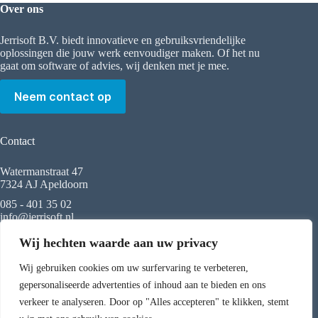
Over ons
Jerrisoft B.V. biedt innovatieve en gebruiksvriendelijke
oplossingen die jouw werk eenvoudiger maken. Of het nu
gaat om software of advies, wij denken met je mee.
Neem contact op
Contact
Watermanstraat 47
7324 AJ Apeldoorn
085 - 401 35 02
info@jerrisoft.nl
Wij hechten waarde aan uw privacy
Menu
Wij gebruiken cookies om uw surfervaring te verbeteren,
Algemene voorwaarden
gepersonaliseerde advertenties of inhoud aan te bieden en ons
Privacybeleid
verkeer te analyseren. Door op "Alles accepteren" te klikken, stemt
Responsible disclosure